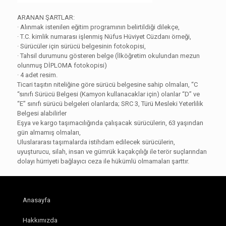
ARANAN ŞARTLAR:
· Alınmak istenilen eğitim programının belirtildiği dilekçe,
· T.C. kimlik numarası işlenmiş Nüfus Hüviyet Cüzdanı örneği,
· Sürücüler için sürücü belgesinin fotokopisi,
· Tahsil durumunu gösteren belge (İlköğretim okulundan mezun
olunmuş DİPLOMA fotokopisi)
· 4 adet resim.
Ticari taşıtın niteliğine göre sürücü belgesine sahip olmaları, “C
“sınıfı Sürücü Belgesi (Kamyon kullanacaklar için) olanlar “D” ve
“E” sınıfı sürücü belgeleri olanlarda; SRC 3, Türü Mesleki Yeterlilik
Belgesi alabilirler
Eşya ve kargo taşımacılığında çalışacak sürücülerin, 63 yaşından
gün almamış olmaları,
Uluslararası taşımalarda istihdam edilecek sürücülerin,
uyuşturucu, silah, insan ve gümrük kaçakçılığı ile terör suçlarından
dolayı hürriyeti bağlayıcı ceza ile hükümlü olmamaları şarttır.
Anasayfa
Hakkımızda