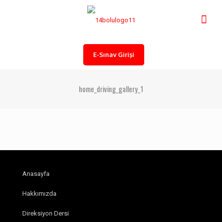
E-Sınav Girişi
home_driving_gallery_1
Anasayfa
Hakkımızda
Direksiyon Dersi